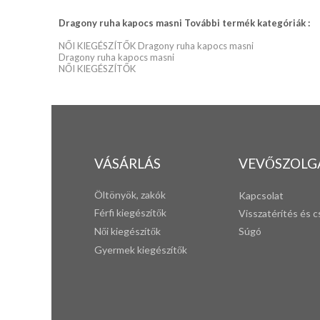
Dragony ruha kapocs masni További termék kategóriák :
NŐI KIEGÉSZÍTŐK Dragony ruha kapocs masni
Dragony ruha kapocs masni
NŐI KIEGÉSZÍTŐK
VÁSÁRLÁS
VEVŐSZOLG
Öltönyök, zakók
Kapcsolat
Férfi k
iegészítők
Visszatérítés és c
Női kiegészítők
Súgó
Gyermek kiegészítők