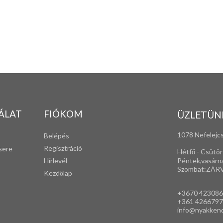
ÁLAT
FIÓKOM
ÜZLETÜN
1078 Nefelejcs
Belépés
Regisztráció
sere
Hétfő - Csütör
Péntek,vasárn
Hírlevél
Szombat:ZÁR
Kezdőlap
+3670 42308
+361 4266797
info@nyakken