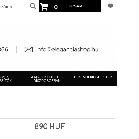
0
RMEK
AJÁNDÉK ÖTLETEK
ESKÜVŐI KIEGÉSZÍTŐK
SZÍTŐK
DÍSZDOBOZBAN
890
HUF