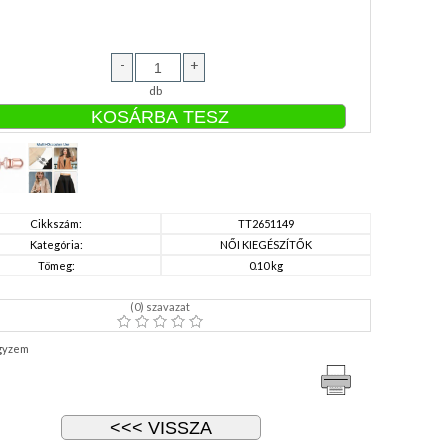
-
+
db
Cikkszám:
TT2651149
Kategória:
NŐI KIEGÉSZÍTŐK
Tömeg:
0.10 kg
(
0
) szavazat
gyzem