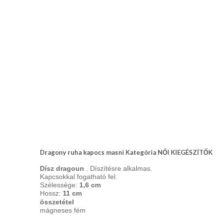
nyakkendő,
ing
készítés,
hímzés
Nyakkendő
viselési
tudnivalók
Dragony ruha kapocs masni Kategória NŐI KIEGÉSZÍTŐK
Dísz dragoun
. Díszítésre alkalmas.
Kapcsokkal fogatható fel.
Szélessége:
1,6 cm
Hossz:
11 cm
összetétel
mágneses fém