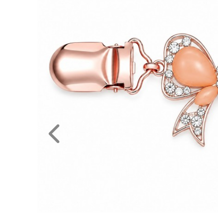
NAGYKERESKEDELEM
MÉRETTÁBLÁZAT
MUNKA-
ÉS
FORMARUHA
DÍSZDOBOZOS
TERMÉKEK
MOST
ÉRKEZETT!
BALLAGÁSRA
Egyedi