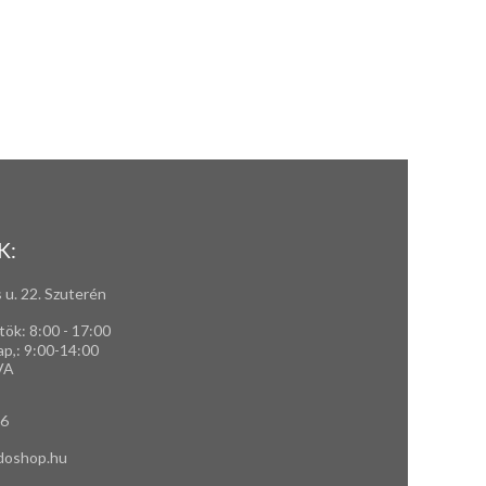
K:
 u. 22. Szuterén
tök: 8:00 - 17:00
ap,
: 9
:00-14:00
VA
66
doshop.hu