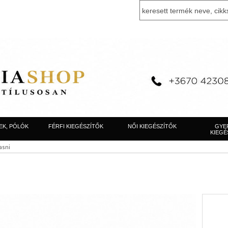
EK, PÓLÓK
FÉRFI KIEGÉSZÍTŐK
NŐI KIEGÉSZÍTŐK
GYE
KIEGÉ
asni