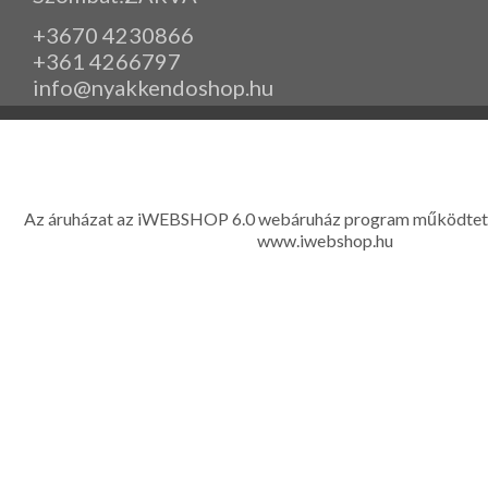
+3670 4230866
+361 4266797
info@nyakkendoshop.hu
www.eleganciashop.hu - Az eleganciashop webáruház - igényes n
gyerek ruházati kiegészítők széles választékban, egyedi ny
készítése, hímzése, méretes öltönyök készítése nagyté
Az áruházat az iWEBSHOP 6.0 webáruház program működtet
www.iwebshop.hu