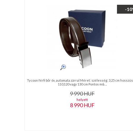
nyakkendő,
ing
-1
készítés,
hímzés
Nyakkendő
viselési
tudnivalók
Tycoon férfi bőr öv, automata zárral Méret: szélesség: 3,25 cm hosszús
110,120 vagy 130 cm Pontos m& ...
9 990
HUF
helyett
8 990
HUF