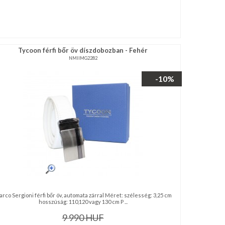
Tycoon férfi bőr öv díszdobozban - Fehér
NMIIMG2282
-10%
rco Sergioni férfi bőr öv, automata zárral Méret: szélesség: 3,25 cm
hosszúság: 110,120 vagy 130 cm P ...
9 990
HUF