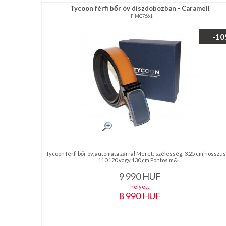
Tycoon férfi bőr öv díszdobozban - Caramell
HFIMG7661
-1
Tycoon férfi bőr öv, automata zárral Méret: szélesség: 3,25 cm hosszús
110,120 vagy 130 cm Pontos m& ...
9 990
HUF
helyett
8 990
HUF