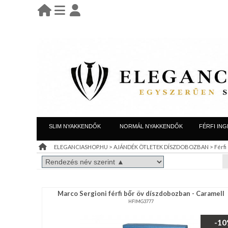
BELÉPÉS
belépés
KEZDŐLAP
regisztráció
információ
LEÁRAZÁS
SLIM NYAKKENDŐK
NORMÁL NYAKKENDŐK
FÉRFI ING
TÁJÉKOZTATÓ
>
>
ELEGANCIASHOP.HU
AJÁNDÉK ÖTLETEK DÍSZDOBOZBAN
Férfi
(ÁSZF)
VISZONTELADÓI
Marco Sergioni férfi bőr öv díszdobozban - Caramell
IGÉNY
HFIMG3777
REGISZTRÁCIÓ
-1