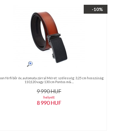
-10%
on férfi bőr öv, automata zárral Méret: szélesség: 3,25 cm hosszúság:
110,120 vagy 130 cm Pontos m& ...
9 990
HUF
helyett
8 990
HUF