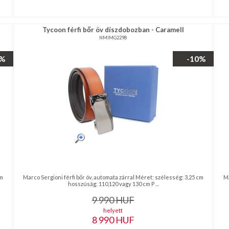
Tycoon férfi bőr öv díszdobozban - Caramell
NMIMG2298
0%
-10%
cm
Marco Sergioni férfi bőr öv, automata zárral Méret: szélesség: 3,25 cm
Ma
hosszúság: 110,120 vagy 130 cm P ...
9 990
HUF
helyett
8 990
HUF