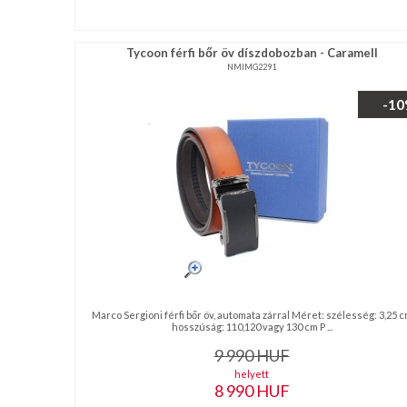
Tycoon férfi bőr öv díszdobozban - Caramell
NMIMG2291
-1
Marco Sergioni férfi bőr öv, automata zárral Méret: szélesség: 3,25 
hosszúság: 110,120 vagy 130 cm P ...
9 990
HUF
helyett
8 990
HUF