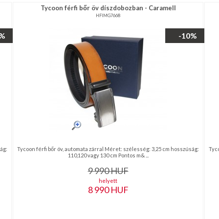
Tycoon férfi bőr öv díszdobozban - Caramell
HFIMG7668
0%
-10%
ág:
Tycoon férfi bőr öv, automata zárral Méret: szélesség: 3,25 cm hosszúság:
Tyco
110,120 vagy 130 cm Pontos m& ...
9 990
HUF
helyett
8 990
HUF