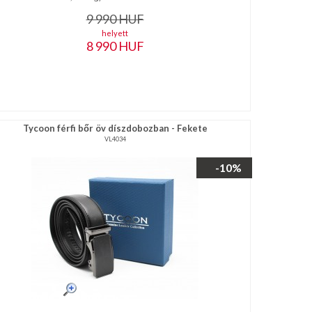
9 990
HUF
helyett
8 990
HUF
Tycoon férfi bőr öv díszdobozban - Fekete
VL4034
-10%