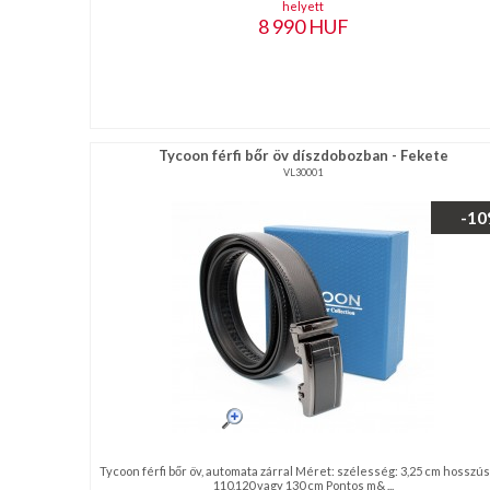
helyett
8 990
HUF
Tycoon férfi bőr öv díszdobozban - Fekete
VL30001
-1
Tycoon férfi bőr öv, automata zárral Méret: szélesség: 3,25 cm hosszús
110,120 vagy 130 cm Pontos m& ...