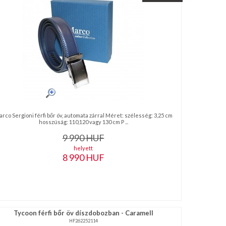
rco Sergioni férfi bőr öv, automata zárral Méret: szélesség: 3,25 cm
hosszúság: 110,120 vagy 130 cm P ...
9 990
HUF
helyett
8 990
HUF
Tycoon férfi bőr öv díszdobozban - Caramell
HF262252114