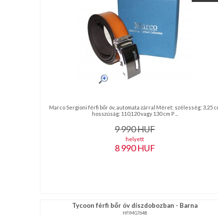
NAGYKERESKEDELEM
MÉRETTÁBLÁZAT
MUNKA-
ÉS
FORMARUHA
Marco Sergioni férfi bőr öv, automata zárral Méret: szélesség: 3,25 
DÍSZDOBOZOS
hosszúság: 110,120 vagy 130 cm P ...
TERMÉKEK
9 990
HUF
helyett
MOST
8 990
HUF
ÉRKEZETT!
BALLAGÁSRA
Egyedi
Tycoon férfi bőr öv díszdobozban - Barna
HFIMG7648