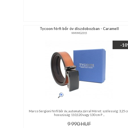
Tycoon férfi bőr öv díszdobozban - Caramell
NMIMG2315
-1
Marco Sergioni férfi bőr öv, automata zárral Méret: szélesség: 3,25 
hosszúság: 110,120 vagy 130 cm P ...
9 990
HUF