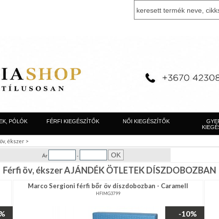
EK, PÓLÓK
FÉRFI KIEGÉSZÍTŐK
NŐI KIEGÉSZÍTŐK
GYE
KIEGÉ
>
 öv, ékszer
Ár
-
Férfi öv, ékszer AJÁNDÉK ÖTLETEK DÍSZDOBOZBAN
Marco Sergioni férfi bőr öv díszdobozban - Caramell
HFIMG3799
0%
-10%