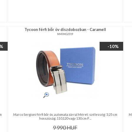
Tycoon férfi bőr öv díszdobozban - Caramell
NMIMG2319
0%
-10%
cm
Marco Sergioni férfi bőr öv, automata zárral Méret: szélesség: 3,25 cm
Ma
hosszúság: 110,120 vagy 130 cm P ...
9 990
HUF