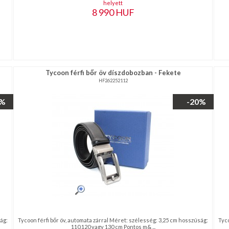
helyett
8 990
HUF
Tycoon férfi bőr öv díszdobozban - Fekete
HF262252112
0%
-20%
ág:
Tycoon férfi bőr öv, automata zárral Méret: szélesség: 3,25 cm hosszúság:
Tyco
110,120 vagy 130 cm Pontos m& ...