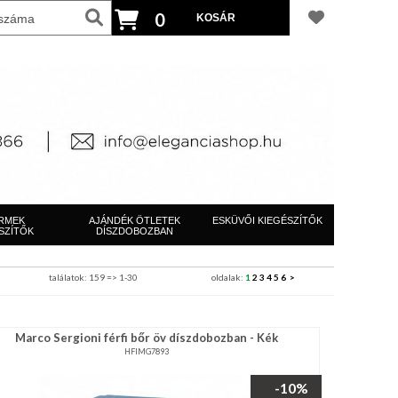
0
RMEK
AJÁNDÉK ÖTLETEK
ESKÜVŐI KIEGÉSZÍTŐK
SZÍTŐK
DÍSZDOBOZBAN
találatok: 159 => 1-30
oldalak:
1
2
3
4
5
6
>
Marco Sergioni férfi bőr öv díszdobozban - Kék
HFIMG7893
-10%