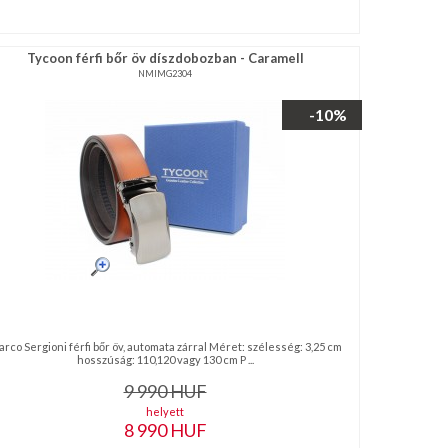
Tycoon férfi bőr öv díszdobozban - Caramell
NMIMG2304
-10%
rco Sergioni férfi bőr öv, automata zárral Méret: szélesség: 3,25 cm
hosszúság: 110,120 vagy 130 cm P ...
9 990
HUF
helyett
8 990
HUF