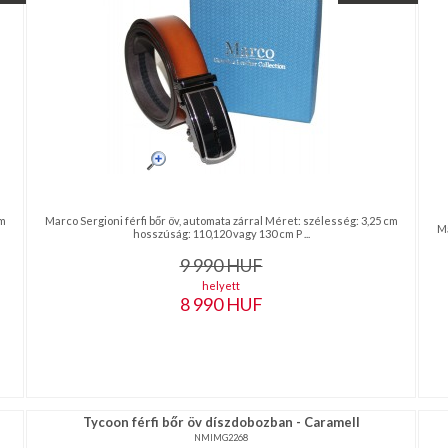
cm
Marco Sergioni férfi bőr öv, automata zárral Méret: szélesség: 3,25 cm
Ma
hosszúság: 110,120 vagy 130 cm P ...
9 990
HUF
helyett
8 990
HUF
Tycoon férfi bőr öv díszdobozban - Caramell
NMIMG2268