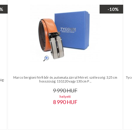
0%
-10%
Marco Sergioni férfi bőr öv, automata zárral Méret: szélesség: 3,25 cm
Tyco
ág:
hosszúság: 110,120 vagy 130 cm P ...
9 990
HUF
helyett
8 990
HUF