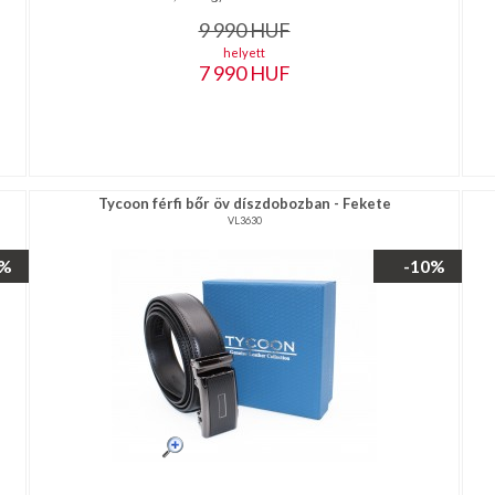
9 990
HUF
helyett
7 990
HUF
Tycoon férfi bőr öv díszdobozban - Fekete
VL3630
0%
-10%