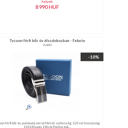
helyett
8 990
HUF
Tycoon férfi bőr öv díszdobozban - Fekete
VL4005
-10%
on férfi bőr öv, automata zárral Méret: szélesség: 3,25 cm hosszúság:
110,120 vagy 130 cm Pontos m& ...