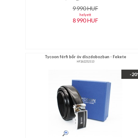
9 990
HUF
helyett
8 990
HUF
Tycoon férfi bőr öv díszdobozban - Fekete
HF262252113
-2