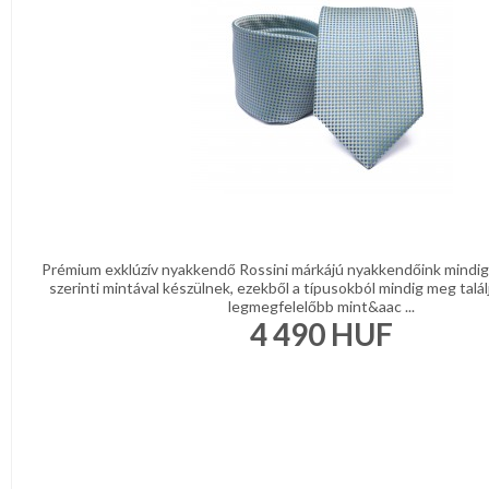
DÍSZDOBOZBAN
REGISZTRÁCIÓ
ESKÜVŐI
KIEGÉSZÍTŐK
NAGYKERESKEDELEM
GYÁSZ
TERMÉKEK
MÉRETTÁBLÁZAT
MUNKA-,FORMARUHA
MUNKA-
Sárga
ÉS
/
Narancs
FORMARUHA
Barna
/
Prémium exklúzív nyakkendő Rossini márkájú nyakkendőink mindig 
DÍSZDOBOZOS
Bézs
szerinti mintával készülnek, ezekből a típusokból mindig meg talál
Fehér
legmegfelelőbb mint&aac ...
TERMÉKEK
/
4 490
HUF
Ecru
Fekete
MOST
/
Grafit
ÉRKEZETT!
Kék
/
BALLAGÁSRA
Türkíz
Rózsaszín
/