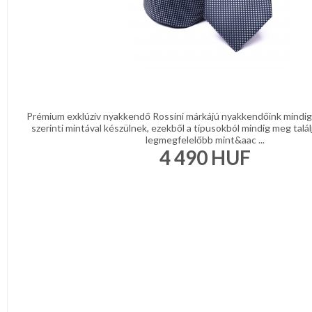
Prémium exklúzív nyakkendő Rossini márkájú nyakkendőink mindig 
szerinti mintával készülnek, ezekből a típusokból mindig meg talál
legmegfelelőbb mint&aac ...
4 490
HUF