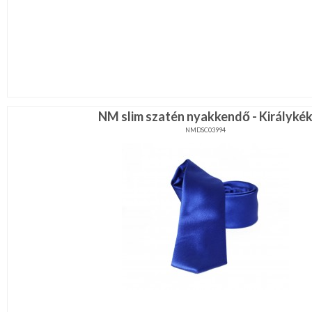
NM slim szatén nyakkendő - Királyké
NMDSC03994