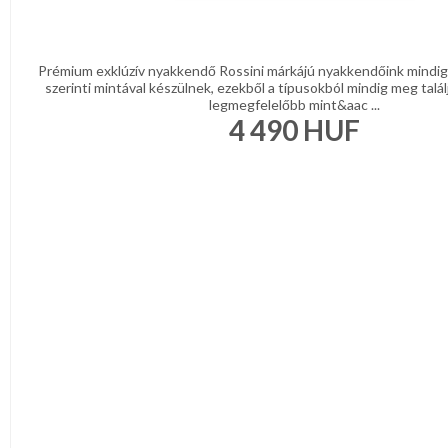
Prémium exklúzív nyakkendő Rossini márkájú nyakkendőink mindig 
szerinti mintával készülnek, ezekből a típusokból mindig meg talál
legmegfelelőbb mint&aac ...
4 490
HUF