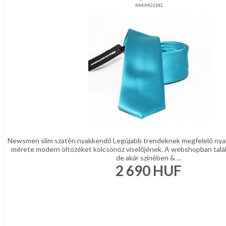
NMIMG1142
Newsmen slim szatén nyakkendő Legújabb trendeknek megfelelő nya
mérete modern öltözéket kölcsönöz viselőjének. A webshopban talá
de akár színében & ...
2 690
HUF