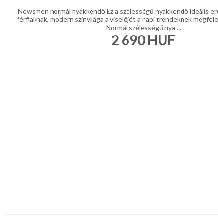
Newsmen normál nyakkendő Ez a szélességű nyakkendő ideális er
férfiaknak, modern színvilága a viselőjét a napi trendeknek megfelel
Normál szélességű nya ...
2 690
HUF