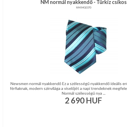
NM normál nyakkendő - Türkíz csíkos
NMIMG0370
Newsmen normál nyakkendő Ez a szélességű nyakkendő ideális er
férfiaknak, modern színvilága a viselőjét a napi trendeknek megfelel
Normál szélességű nya ...
2 690
HUF