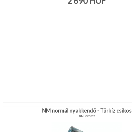
2 690
HUF
NM normál nyakkendő - Türkíz csíkos
NMIMG0397