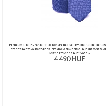
Prémium exklúzív nyakkendő Rossini márkájú nyakkendőink mindig 
szerinti mintával készülnek, ezekből a típusokból mindig meg talál
legmegfelelőbb mint&aac ...
4 490
HUF