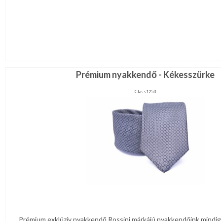
Prémium nyakkendő - Kékesszürke
Class1253
Prémium exklúzív nyakkendő Rossini márkájú nyakkendőink mindig 