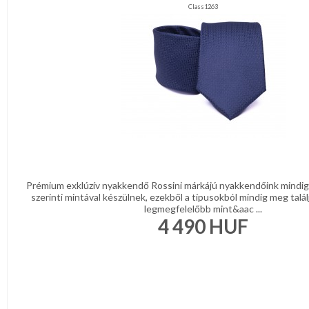
Class1263
Prémium exklúzív nyakkendő Rossini márkájú nyakkendőink mindig 
szerinti mintával készülnek, ezekből a típusokból mindig meg talál
legmegfelelőbb mint&aac ...
4 490
HUF