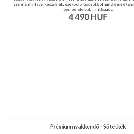
szerinti mintával készülnek, ezekből a típusokból mindig meg talál
legmegfelelőbb mint&aac ...
4 490
HUF
Prémium nyakkendő - Sötétkék