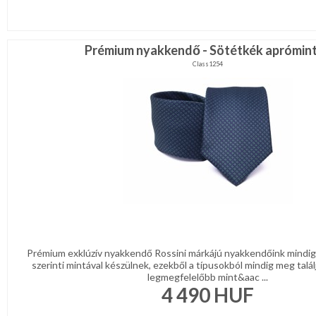
Prémium nyakkendő - Sötétkék aprómin
Class1254
Prémium exklúzív nyakkendő Rossini márkájú nyakkendőink mindig 
szerinti mintával készülnek, ezekből a típusokból mindig meg talál
legmegfelelőbb mint&aac ...
4 490
HUF