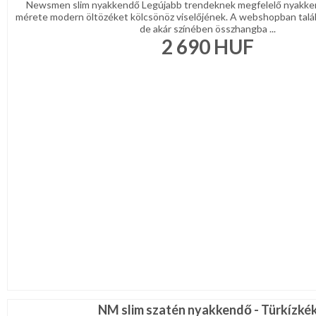
Newsmen slim nyakkendő Legújabb trendeknek megfelelő nyakke
mérete modern öltözéket kölcsönöz viselőjének. A webshopban talá
de akár színében összhangba ...
2 690
HUF
NM slim szatén nyakkendő - Türkízké