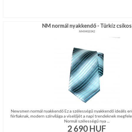
NM normál nyakkendő - Türkíz csíkos
NMIMG0342
Newsmen normál nyakkendő Ez a szélességű nyakkendő ideális er
férfiaknak, modern színvilága a viselőjét a napi trendeknek megfelel
Normál szélességű nya ...
2 690
HUF