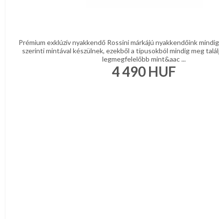
Prémium exklúzív nyakkendő Rossini márkájú nyakkendőink mindig 
szerinti mintával készülnek, ezekből a típusokból mindig meg talál
legmegfelelőbb mint&aac ...
4 490
HUF