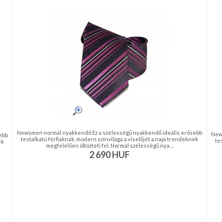
Newsmen normál nyakkendő Ez a szélességű nyakkendő ideális erősebb
New
ebb
testalkatú férfiaknak, modern színvilága a viselőjét a napi trendeknek
te
ek
megfelelően öltözteti fel. Normál szélességű nya ...
2 690
HUF