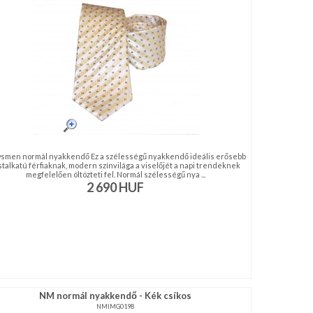
smen normál nyakkendő Ez a szélességű nyakkendő ideális erősebb
stalkatú férfiaknak, modern színvilága a viselőjét a napi trendeknek
megfelelően öltözteti fel. Normál szélességű nya ...
2 690
HUF
NM normál nyakkendő - Kék csíkos
NMIMG0198