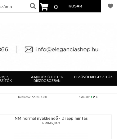
0
RMEK
AJÁNDÉK ÖTLETEK
ESKÜVŐI KIEGÉSZÍTŐK
SZÍTŐK
DÍSZDOBOZBAN
találatok: 56 => 1-30
oldalak:
1
2
>
NM normál nyakkendő - Drapp mintás
NMIMG_0174