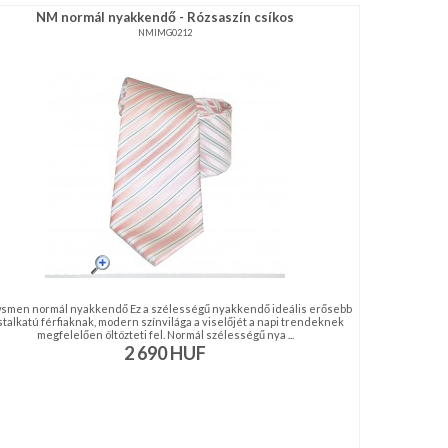
NM normál nyakkendő - Rózsaszín csíkos
NMIMG0212
smen normál nyakkendő Ez a szélességű nyakkendő ideális erősebb
stalkatú férfiaknak, modern színvilága a viselőjét a napi trendeknek
megfelelően öltözteti fel. Normál szélességű nya ...
2 690
HUF