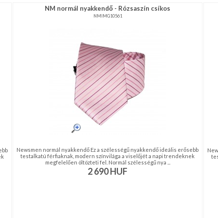
NM normál nyakkendő - Rózsaszín csíkos
NMIMG10561
Newsmen normál nyakkendő Ez a szélességű nyakkendő ideális erősebb
ebb
New
testalkatú férfiaknak, modern színvilága a viselőjét a napi trendeknek
ek
te
megfelelően öltözteti fel. Normál szélességű nya ...
2 690
HUF