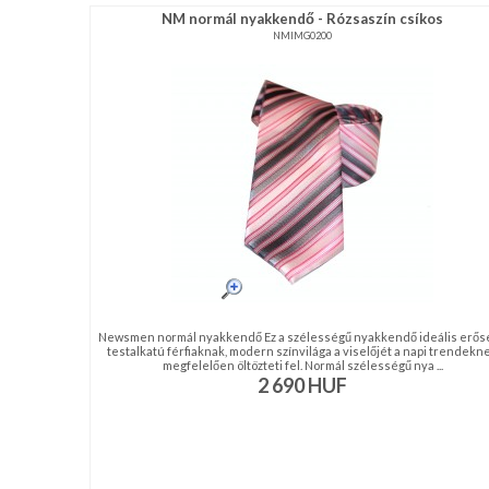
NM normál nyakkendő - Rózsaszín csíkos
NMIMG0200
Newsmen normál nyakkendő Ez a szélességű nyakkendő ideális erős
testalkatú férfiaknak, modern színvilága a viselőjét a napi trendekn
megfelelően öltözteti fel. Normál szélességű nya ...
2 690
HUF