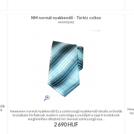
NM normál nyakkendő - Türkíz csíkos
NMIMG0342
ebb
New
ek
Newsmen normál nyakkendő Ez a szélességű nyakkendő ideális erősebb
te
testalkatú férfiaknak, modern színvilága a viselőjét a napi trendeknek
megfelelően öltözteti fel. Normál szélességű nya ...
2 690
HUF