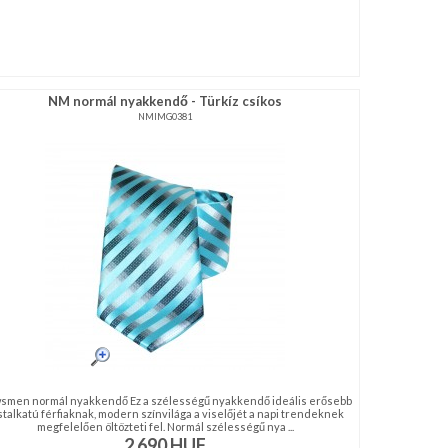
NM normál nyakkendő - Türkíz csíkos
NMIMG0381
smen normál nyakkendő Ez a szélességű nyakkendő ideális erősebb
stalkatú férfiaknak, modern színvilága a viselőjét a napi trendeknek
megfelelően öltözteti fel. Normál szélességű nya ...
2 690
HUF