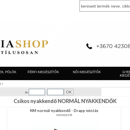
EK, PÓLÓK
FÉRFI KIEGÉSZÍTŐK
NŐI KIEGÉSZÍTŐK
GYE
KIEGÉ
>
ő
Ár
-
Csíkos nyakkendő NORMÁL NYAKKENDŐK
NM normál nyakkendő - Drapp mintás
NMIMG0178