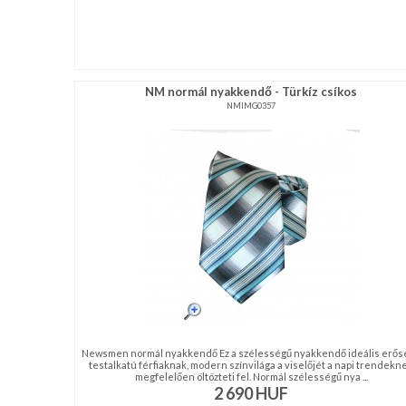
NM normál nyakkendő - Türkíz csíkos
NMIMG0357
Newsmen normál nyakkendő Ez a szélességű nyakkendő ideális erős
testalkatú férfiaknak, modern színvilága a viselőjét a napi trendekn
megfelelően öltözteti fel. Normál szélességű nya ...
2 690
HUF