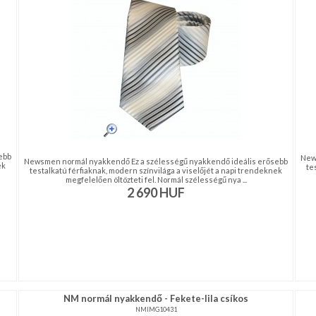
ebb
New
Newsmen normál nyakkendő Ez a szélességű nyakkendő ideális erősebb
ek
te
testalkatú férfiaknak, modern színvilága a viselőjét a napi trendeknek
megfelelően öltözteti fel. Normál szélességű nya ...
2 690
HUF
NM normál nyakkendő - Fekete-lila csíkos
NMIMG10431