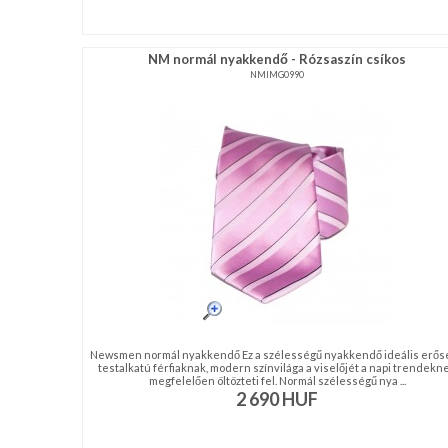
NM normál nyakkendő - Rózsaszín csíkos
NMIMG0990
Newsmen normál nyakkendő Ez a szélességű nyakkendő ideális erős
testalkatú férfiaknak, modern színvilága a viselőjét a napi trendekn
megfelelően öltözteti fel. Normál szélességű nya ...
2 690
HUF