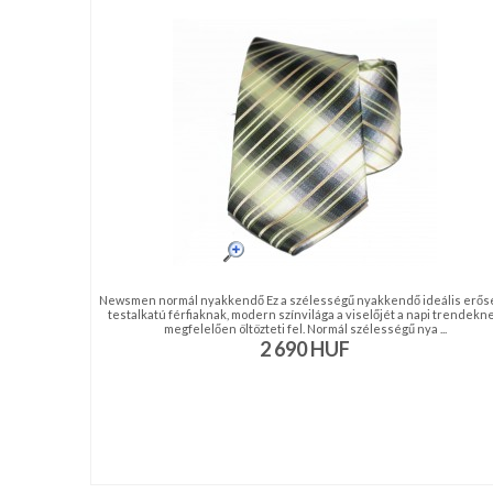
nyakkendő,
ing
készítés,
hímzés
Nyakkendő
viselési
tudnivalók
Newsmen normál nyakkendő Ez a szélességű nyakkendő ideális erős
testalkatú férfiaknak, modern színvilága a viselőjét a napi trendekn
megfelelően öltözteti fel. Normál szélességű nya ...
2 690
HUF