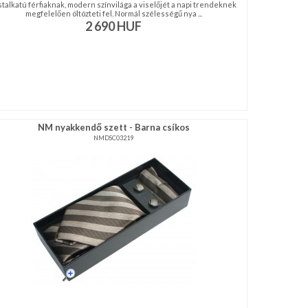
stalkatú férfiaknak, modern színvilága a viselőjét a napi trendeknek
megfelelően öltözteti fel. Normál szélességű nya ...
2 690
HUF
NM nyakkendő szett - Barna csíkos
NMDSC03219