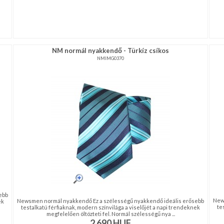
NM normál nyakkendő - Türkíz csíkos
NMIMG0370
ebb
New
Newsmen normál nyakkendő Ez a szélességű nyakkendő ideális erősebb
ek
te
testalkatú férfiaknak, modern színvilága a viselőjét a napi trendeknek
megfelelően öltözteti fel. Normál szélességű nya ...
2 690
HUF