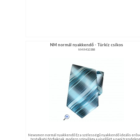
NM normál nyakkendő - Türkíz csíkos
NMIMG0388
Newsmen normál nyakkendő Ez a szélességű nyakkendő ideális erős
testalkatú férfiaknak, modern színvilága a viselőjét a napi trendekn