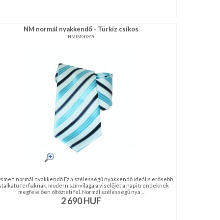
NM normál nyakkendő - Türkíz csíkos
NMIMG0349
smen normál nyakkendő Ez a szélességű nyakkendő ideális erősebb
stalkatú férfiaknak, modern színvilága a viselőjét a napi trendeknek
megfelelően öltözteti fel. Normál szélességű nya ...
2 690
HUF