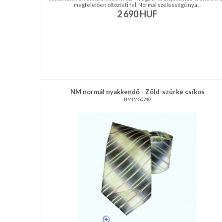
megfelelően öltözteti fel. Normál szélességű nya ...
2 690
HUF
NM normál nyakkendő - Zöld-szürke csíkos
NMIMG0240