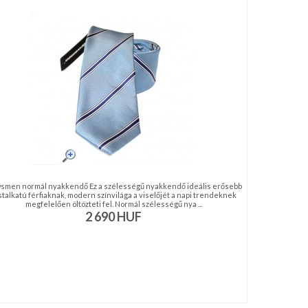
smen normál nyakkendő Ez a szélességű nyakkendő ideális erősebb
stalkatú férfiaknak, modern színvilága a viselőjét a napi trendeknek
megfelelően öltözteti fel. Normál szélességű nya ...
2 690
HUF