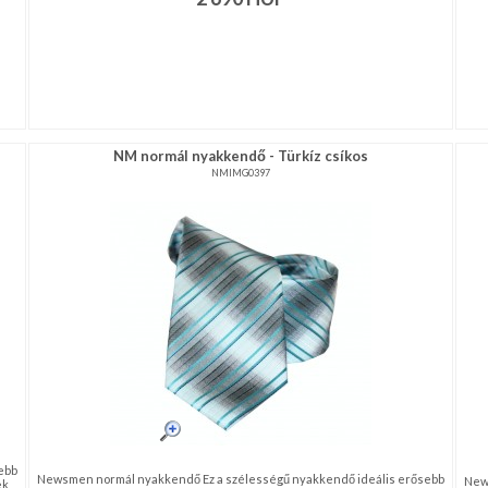
NM normál nyakkendő - Türkíz csíkos
NMIMG0397
ebb
Newsmen normál nyakkendő Ez a szélességű nyakkendő ideális erősebb
New
ek