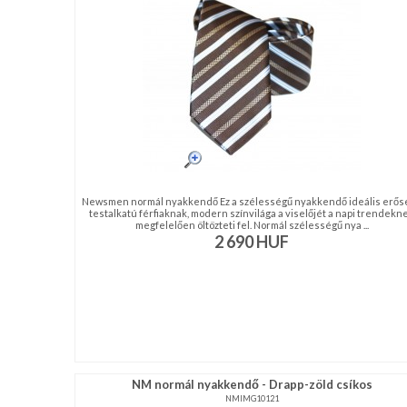
NAGYKERESKEDELEM
MÉRETTÁBLÁZAT
MUNKA-
ÉS
FORMARUHA
Newsmen normál nyakkendő Ez a szélességű nyakkendő ideális erős
DÍSZDOBOZOS
testalkatú férfiaknak, modern színvilága a viselőjét a napi trendekn
megfelelően öltözteti fel. Normál szélességű nya ...
TERMÉKEK
2 690
HUF
MOST
ÉRKEZETT!
BALLAGÁSRA
Egyedi
NM normál nyakkendő - Drapp-zöld csíkos
NMIMG10121