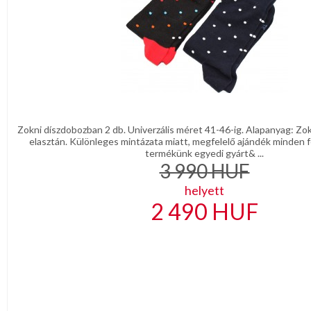
DÍSZDOBOZBAN
ESKÜVŐI
KIEGÉSZÍTŐK
GYÁSZ
TERMÉKEK
MUNKA-,FORMARUHA
Sárga
Zokni díszdobozban 2 db. Univerzális méret 41-46-ig. Alapanyag: Z
/
elasztán. Különleges mintázata miatt, megfelelő ajándék minden fé
Narancs
termékünk egyedi gyárt& ...
Barna
3 990
HUF
/
Bézs
helyett
Fehér
/
2 490
HUF
Ecru
Fekete
/
Grafit
Kék
/
Türkíz
Rózsaszín
/