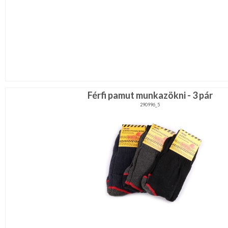
Férfi pamut munkazökni - 3 pár
290996_5