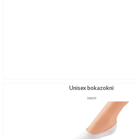
Unisex bokazokni
320659