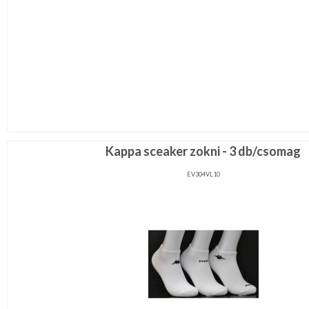
Kappa sceaker zokni - 3 db/csomag
EV304VL10