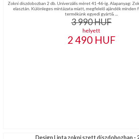
Zokni díszdobozban 2 db. Univerzális méret 41-46-ig. Alapanyag: Z
elasztán. Különleges mintázata miatt, megfelelő ajándék minden fé
termékünk egyedi gyárt& ...
3 990
HUF
helyett
2 490
HUF
Design Linta zokni szett díszdobozban - 