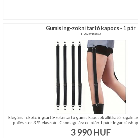
Gumis ing-zokni tartó kapocs - 1 pár
TT20259161612
Elegáns fekete ingtartó-zoknitartó gumis kapcsok állítható rugalm
poliészter, 3 % elasztán. Csomagolás: celofán 1 pár Eleganciashop
3 990
HUF