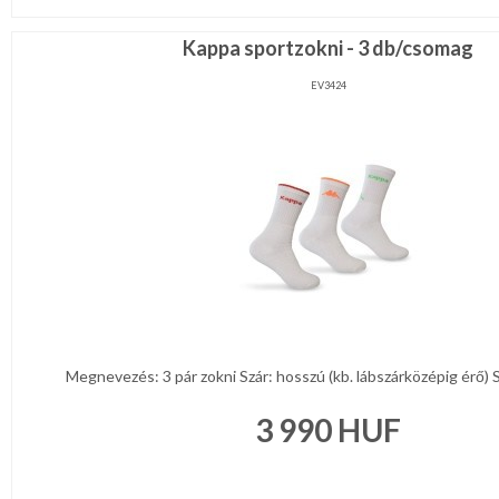
Kappa sportzokni - 3 db/csomag
EV3424
Megnevezés: 3 pár zokni Szár: hosszú (kb. lábszárközépig érő) Sz
3 990
HUF