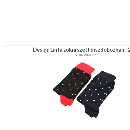
Lila
Piros
/
Bordó
Zöld
/
Keki
Arany
/
Ezüst
Design Linta zokni szett díszdobozban - 
Extra
LZS202510202021
méretek
Karácsonyi
csomagolás
NYARALÁSHOZ
Unisex
termék