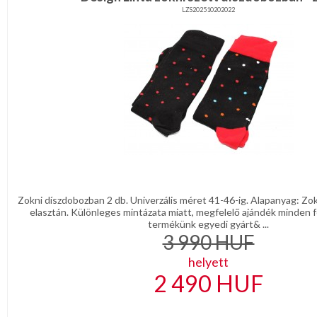
LZS202510202022
Zokni díszdobozban 2 db. Univerzális méret 41-46-ig. Alapanyag: Z
elasztán. Különleges mintázata miatt, megfelelő ajándék minden fé
termékünk egyedi gyárt& ...
3 990
HUF
helyett
2 490
HUF