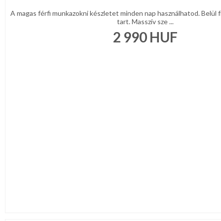
A magas férfi munkazokni készletet minden nap használhatod. Belül f
tart. Masszív sze ...
2 990
HUF