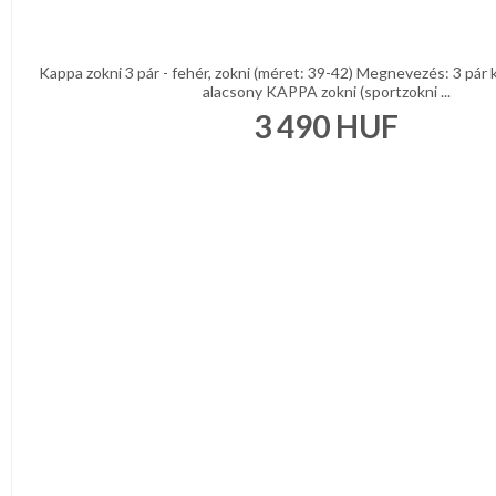
Kappa zokni 3 pár - fehér, zokni (méret: 39-42) Megnevezés: 3 pár
alacsony KAPPA zokni (sportzokni ...
3 490
HUF