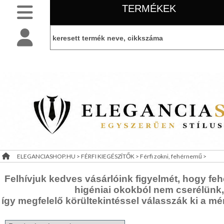
TERMÉKEK
SLIM
NYAKKENDŐK
BELÉPÉS
belépés
NORMÁL
NYAKKENDŐK
KEZDŐLAP
regisztráció
FÉRFI
INGEK,
PÓLÓK
információ
LEÁRAZÁS
FÉRFI
KIEGÉSZÍTŐK
ELEGANCIASHOP.HU
>
FÉRFI KIEGÉSZÍTŐK
>
Férfi zokni, fehérnemű
>
TÁJÉKOZTATÓ
Öltöny,
mellény
(ÁSZF)
Felhívjuk kedves vásárlóink figyelmét, hogy feh
Férfi
higéniai okokból nem
cserélünk,
kalap,
VISZONTELADÓI
így megfelelő körültekintéssel válasszák ki a mé
sapka
Férfi
IGÉNY
kesztyű,