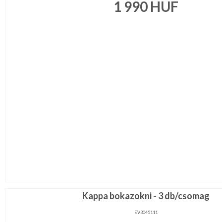
1 990
HUF
Kappa bokazokni - 3 db/csomag
EV3045111