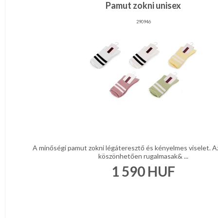
Pamut zokni unisex
290946
A minőségi pamut zokni légáteresztő és kényelmes viselet. 
köszönhetően rugalmasak& ...
1 590
HUF