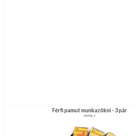
Férfi pamut munkazökni - 3 pár
290996_4