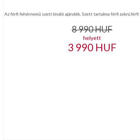
Az férfi fehérnemű szett kiváló ajándék. Szett tartalma férfi zokni,férfi
8 990
HUF
helyett
3 990
HUF