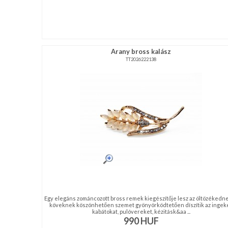
Arany bross kalász
TT2026222138
Egy elegáns zománcozott bross remek kiegészítője lesz az öltözékedne
köveknek köszönhetően szemet gyönyörködtetően díszítik az ingeke
kabátokat, pulóvereket, kézitásk&aa ...
990
HUF