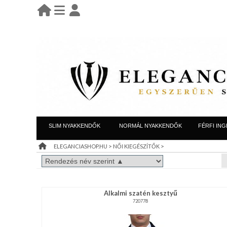
BELÉPÉS
belépés
KEZDŐLAP
regisztráció
információ
LEÁRAZÁS
SLIM NYAKKENDŐK
NORMÁL NYAKKENDŐK
FÉRFI ING
TÁJÉKOZTATÓ
>
>
ELEGANCIASHOP.HU
NŐI KIEGÉSZÍTŐK
(ÁSZF)
VISZONTELADÓI
Alkalmi szatén kesztyű
IGÉNY
720778
REGISZTRÁCIÓ