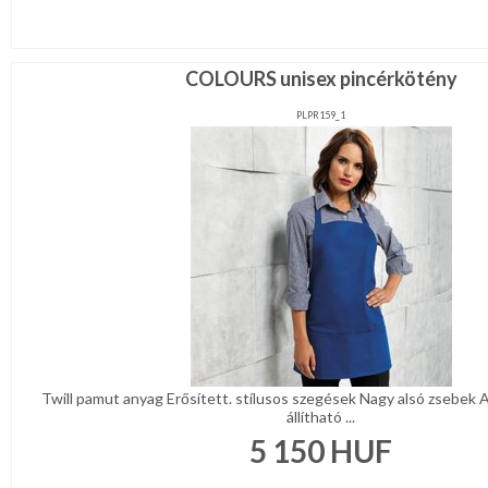
COLOURS unisex pincérkötény
PLPR159_1
Twill pamut anyag Erősített. stílusos szegések Nagy alsó zsebek 
állítható ...
5 150
HUF