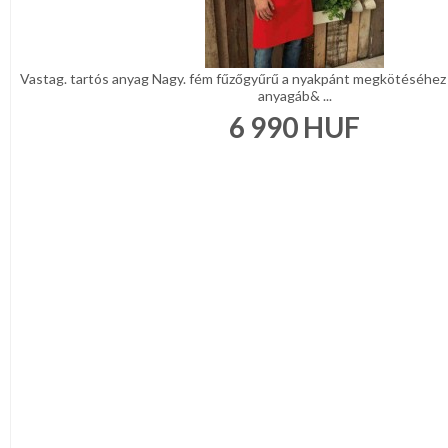
DÍSZDOBOZBAN
ESKÜVŐI
KIEGÉSZÍTŐK
GYÁSZ
Vastag. tartós anyag Nagy. fém fűzőgyűrű a nyakpánt megkötéséhez 
TERMÉKEK
anyagáb& ...
6 990
HUF
MUNKA-,FORMARUHA
Sárga
/
Narancs
Barna
/
Bézs
Fehér
/
Ecru
Fekete
/
Grafit
Kék
/
Türkíz
Rózsaszín
/