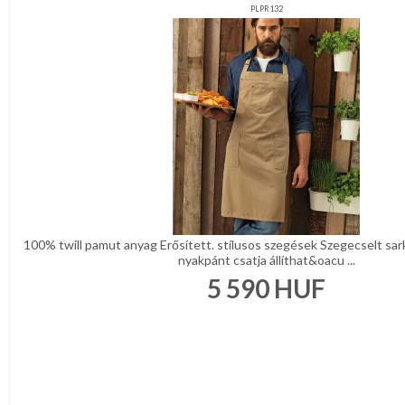
PLPR132
100% twill pamut anyag Erősített. stílusos szegések Szegecselt sar
nyakpánt csatja állíthat&oacu ...
5 590
HUF