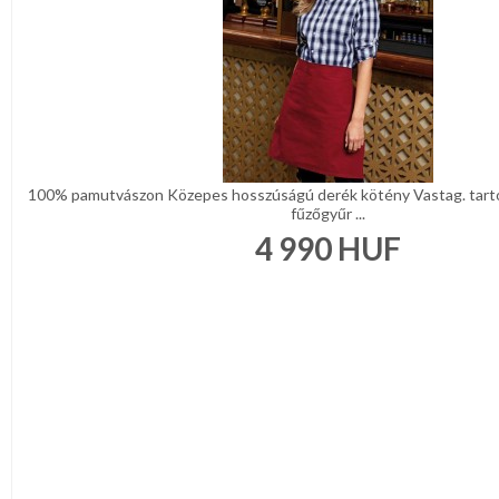
100% pamutvászon Közepes hosszúságú derék kötény Vastag. tart
fűzőgyűr ...
4 990
HUF