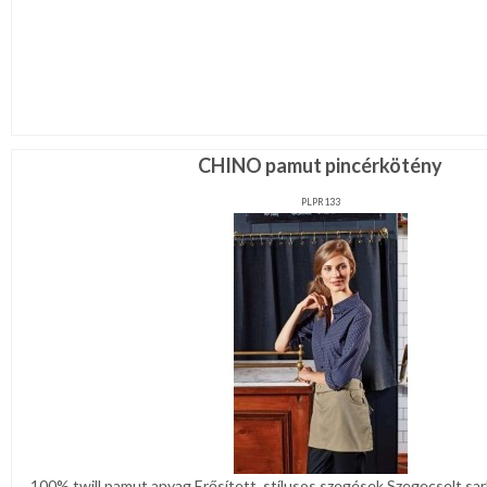
CHINO pamut pincérkötény
PLPR133
100% twill pamut anyag Erősített. stílusos szegések Szegecselt sa