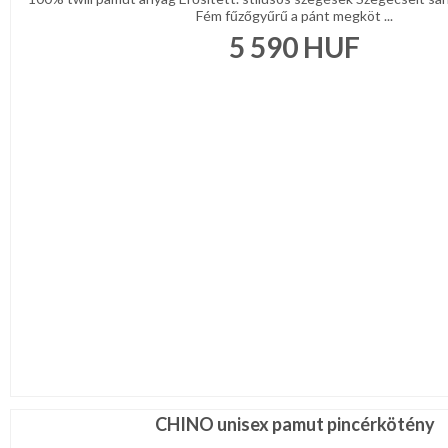
Fém fűzőgyűrű a pánt megköt ...
5 590
HUF
CHINO unisex pamut pincérkötény