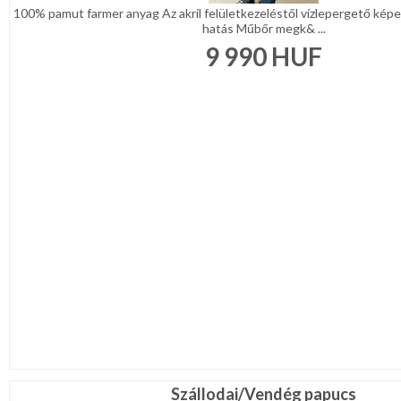
100% pamut farmer anyag Az akril felületkezeléstől vízlepergető képe
hatás Műbőr megk& ...
9 990
HUF
Szállodai/Vendég papucs