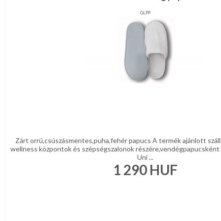
GLPP
Zárt orrú,csúszásmentes,puha,fehér papucs A termék ajánlott száll
wellness központok és szépségszalonok részére,vendégpapucsként 
Uni ...
1 290
HUF