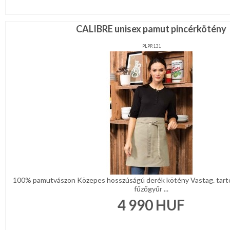
Lila
Piros
/
CALIBRE unisex pamut pincérkötény
Bordó
Zöld
PLPR131
/
Keki
Arany
/
Ezüst
Extra
méretek
Karácsonyi
csomagolás
NYARALÁSHOZ
Unisex
termék
100% pamutvászon Közepes hosszúságú derék kötény Vastag. tart
fűzőgyűr ...
4 990
HUF