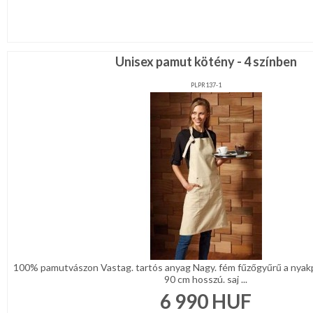
Unisex pamut kötény - 4 színben
PLPR137-1
100% pamutvászon Vastag. tartós anyag Nagy. fém fűzőgyűrű a nya
90 cm hosszú. saj ...
6 990
HUF