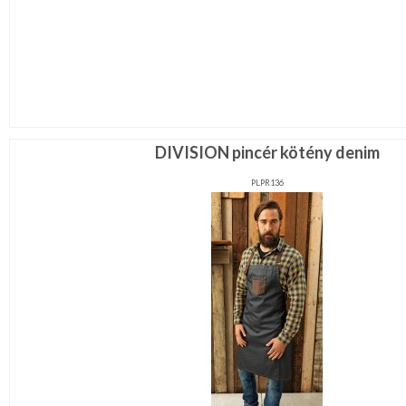
DIVISION pincér kötény denim
PLPR136