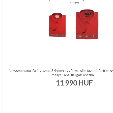
NMAF04
Newsmen apa-fia ing szett Színben egyforma slim fazonú férfi és g
mellyel apa-fia igazi összha ...
11 990
HUF