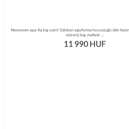
Newsmen apa-fia ing szett Színben egyforma hosszúujjú slim fazon
méretű ing, mellyel ...
11 990
HUF