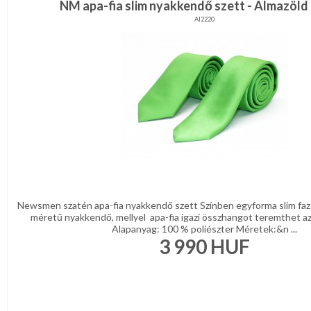
NM apa-fia slim nyakkendő szett - Almazöld
AI2220
Newsmen szatén apa-fia nyakkendő szett Színben egyforma slim fazo
méretű nyakkendő, mellyel apa-fia igazi összhangot teremthet az
Alapanyag: 100 % poliészter Méretek:&n ...
3 990
HUF