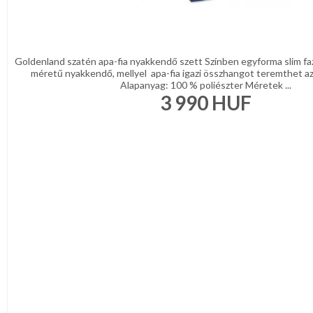
Goldenland szatén apa-fia nyakkendő szett Színben egyforma slim faz
méretű nyakkendő, mellyel apa-fia igazi összhangot teremthet az
Alapanyag: 100 % poliészter Méretek ...
3 990
HUF