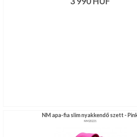
3 990
HUF
NM apa-fia slim nyakkendő szett - Pin
NM20221