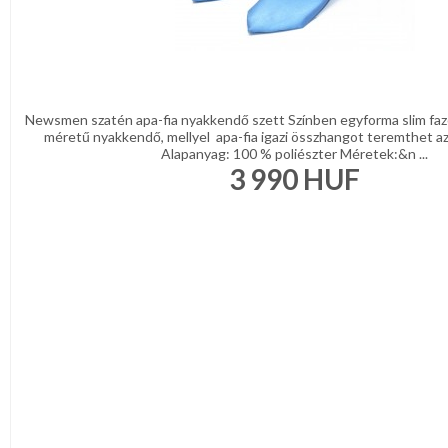
Newsmen szatén apa-fia nyakkendő szett Színben egyforma slim fazo
méretű nyakkendő, mellyel apa-fia igazi összhangot teremthet az
Alapanyag: 100 % poliészter Méretek:&n ...
3 990
HUF