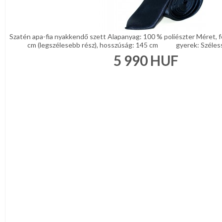
Bézs
Fehér
/
Ecru
Fekete
Szatén apa-fia nyakkendő szett Alapanyag: 100 % poliészter Méret, f
cm (legszélesebb rész), hosszúság: 145 cm gyerek: Szélesség
/
Grafit
5 990
HUF
Kék
/
Türkíz
Rózsaszín
/
Lila
Piros
/
Bordó
Zöld
/
Keki
Arany
/
Ezüst
Extra
méretek
Karácsonyi
csomagolás