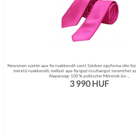
Newsmen szatén apa-fia nyakkendő szett Színben egyforma slim fazo
méretű nyakkendő, mellyel apa-fia igazi összhangot teremthet az
Alapanyag: 100 % poliészter Méretek:&n ...
3 990
HUF