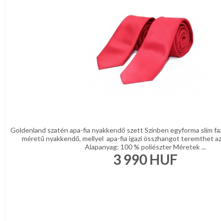
Goldenland szatén apa-fia nyakkendő szett Színben egyforma slim faz
méretű nyakkendő, mellyel apa-fia igazi összhangot teremthet az
Alapanyag: 100 % poliészter Méretek ...
3 990
HUF