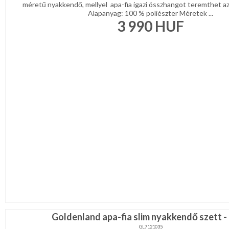
méretű nyakkendő, mellyel apa-fia igazi összhangot teremthet az
Alapanyag: 100 % poliészter Méretek ...
3 990
HUF
Goldenland apa-fia slim nyakkendő szett - 
GL7121035