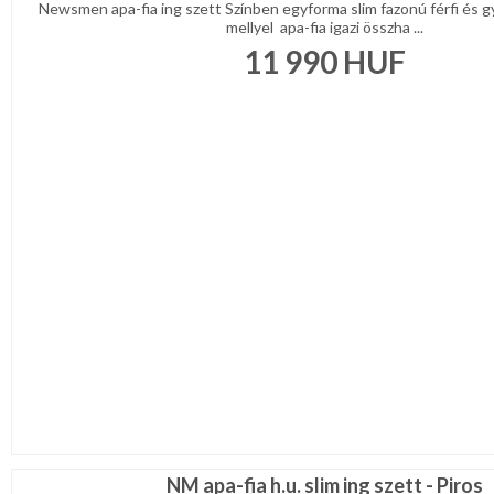
Newsmen apa-fia ing szett Színben egyforma slim fazonú férfi és g
mellyel apa-fia igazi összha ...
11 990
HUF
NM apa-fia h.u. slim ing szett - Piros