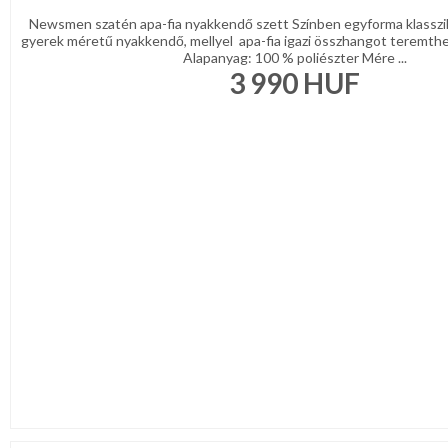
Newsmen szatén apa-fia nyakkendő szett Színben egyforma klasszik
gyerek méretű nyakkendő, mellyel apa-fia igazi összhangot teremthet
Alapanyag: 100 % poliészter Mére ...
3 990
HUF