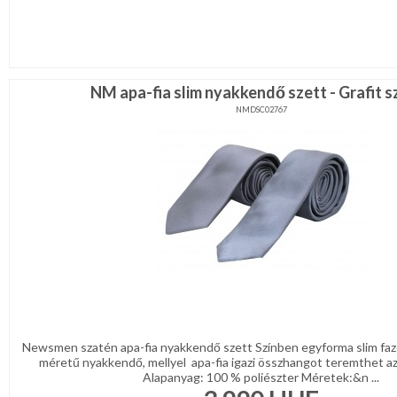
NM apa-fia slim nyakkendő szett - Grafit s
NMDSC02767
Newsmen szatén apa-fia nyakkendő szett Színben egyforma slim fazo
méretű nyakkendő, mellyel apa-fia igazi összhangot teremthet az
Alapanyag: 100 % poliészter Méretek:&n ...