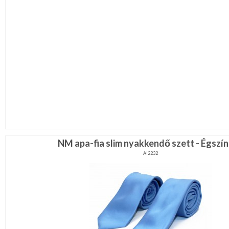
NM apa-fia slim nyakkendő szett - Égszí
AI2232