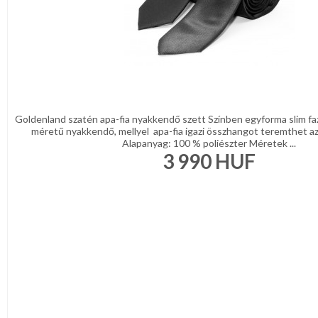
Goldenland szatén apa-fia nyakkendő szett Színben egyforma slim faz
méretű nyakkendő, mellyel apa-fia igazi összhangot teremthet az
Alapanyag: 100 % poliészter Méretek ...
3 990
HUF