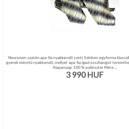
Newsmen szatén apa-fia nyakkendő szett Színben egyforma klasszik
gyerek méretű nyakkendő, mellyel apa-fia igazi összhangot teremthet
Alapanyag: 100 % poliészter Mére ...
3 990
HUF