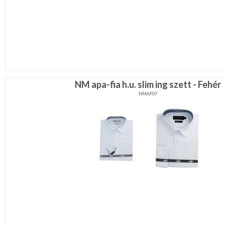
NM apa-fia h.u. slim ing szett - Fehér
NMAF07