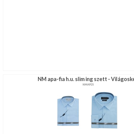
NM apa-fia h.u. slim ing szett - Világosk
NMAF05