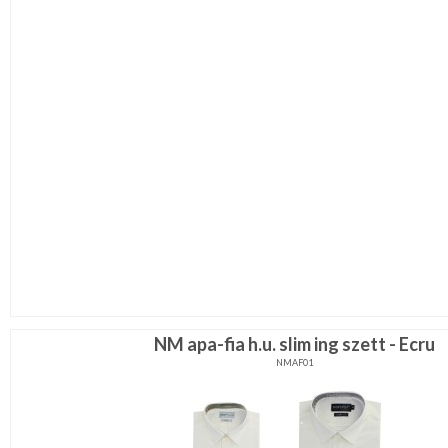
NM apa-fia h.u. slim ing szett - Ecru
NMAF01