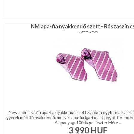
NM apa-fia nyakkendő szett - Rószaszín c
NM2025652229
Newsmen szatén apa-fia nyakkendő szett Színben egyforma klasszik
gyerek méretű nyakkendő, mellyel apa-fia igazi összhangot teremthet
Alapanyag: 100 % poliészter Mére ...
3 990
HUF