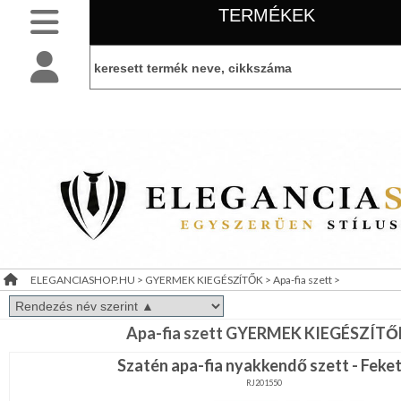
TERMÉKEK
SLIM
NYAKKENDŐK
BELÉPÉS
belépés
NORMÁL
NYAKKENDŐK
KEZDŐLAP
regisztráció
FÉRFI
INGEK,
PÓLÓK
információ
LEÁRAZÁS
FÉRFI
KIEGÉSZÍTŐK
ELEGANCIASHOP.HU
>
GYERMEK KIEGÉSZÍTŐK
>
Apa-fia szett
>
TÁJÉKOZTATÓ
NŐI
KIEGÉSZÍTŐK
(ÁSZF)
GYERMEK
Apa-fia szett GYERMEK KIEGÉSZÍTŐ
KIEGÉSZÍTŐK
VISZONTELADÓI
Szatén apa-fia nyakkendő szett - Feke
Gyerek
IGÉNY
RJ201550
kalap,sapka,