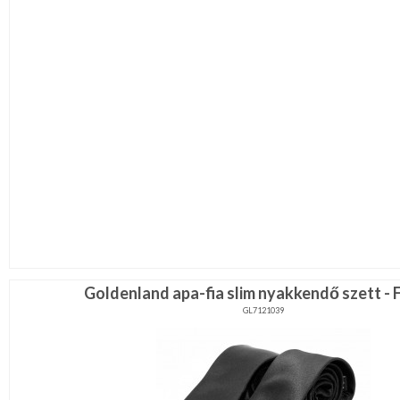
Goldenland apa-fia slim nyakkendő szett - 
GL7121039