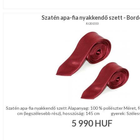
NYARALÁSHOZ
Szatén apa-fia nyakkendő szett - Bord
Unisex
RJ201553
termék
Szatén apa-fia nyakkendő szett Alapanyag: 100 % poliészter Méret, f
cm (legszélesebb rész), hosszúság: 145 cm gyerek: Szélesség
5 990
HUF