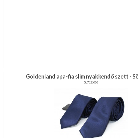
Goldenland apa-fia slim nyakkendő szett - S
GL7121036