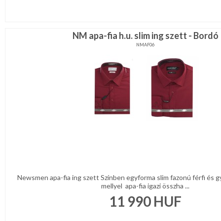
NM apa-fia h.u. slim ing szett - Bordó
NMAF06
Newsmen apa-fia ing szett Színben egyforma slim fazonú férfi és g
mellyel apa-fia igazi összha ...
11 990
HUF