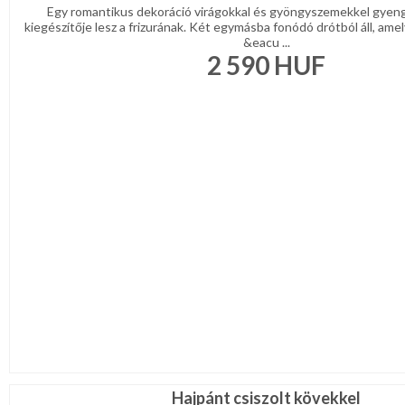
Egy romantikus dekoráció virágokkal és gyöngyszemekkel gyen
kiegészítője lesz a frizurának. Két egymásba fonódó drótból áll, a
&eacu ...
2 590
HUF
Hajpánt csiszolt kövekkel