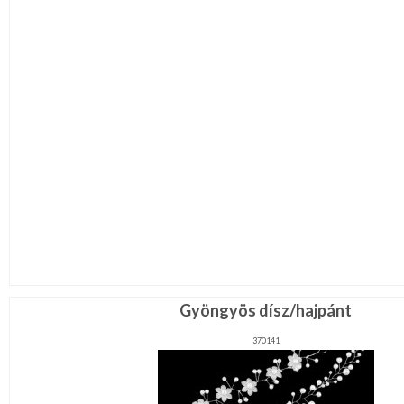
Gyöngyös dísz/hajpánt
370141