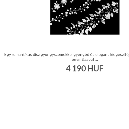
Egy romantikus dísz gyöngyszemekkel gyengéd és elegáns kiegészítője
egym&aacut ...
4 190
HUF