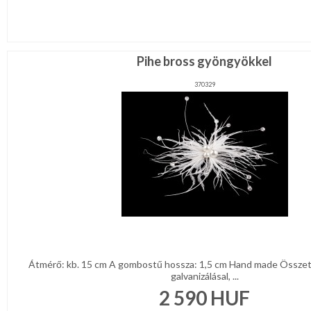
Pihe bross gyöngyökkel
370329
Átmérő: kb. 15 cm A gombostű hossza: 1,5 cm Hand made Összet
galvanizálásal, ...
2 590
HUF