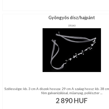
Gyöngyös dísz/hajpánt
370143
Szélessége: kb. 3 cm A díszek hossza: 29 cm A szalag hossz: kb. 38 c
fém galvanizálásal, műanyag, poliészter ...
2 890
HUF