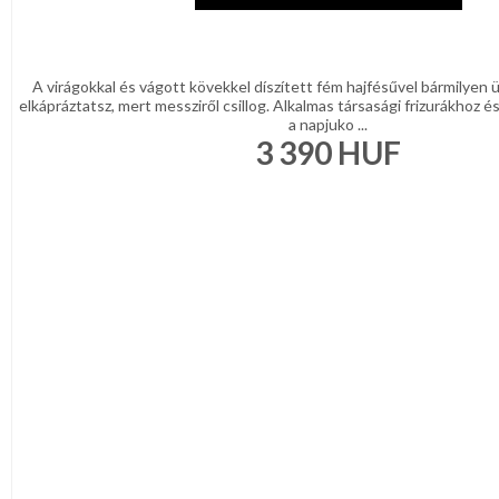
Türkíz
Rózsaszín
/
Lila
Piros
A virágokkal és vágott kövekkel díszített fém hajfésűvel bármilye
/
elkápráztatsz, mert messziről csillog. Alkalmas társasági frizurákhoz
Bordó
a napjuko ...
Zöld
3 390
HUF
/
Keki
Arany
/
Ezüst
Extra
méretek
Karácsonyi
csomagolás
NYARALÁSHOZ
Unisex
termék