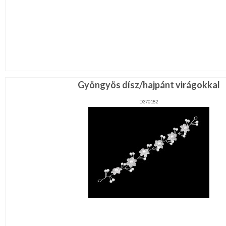
Gyöngyös dísz/hajpánt virágokkal
D370182