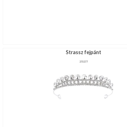
Strassz fejpánt
370377