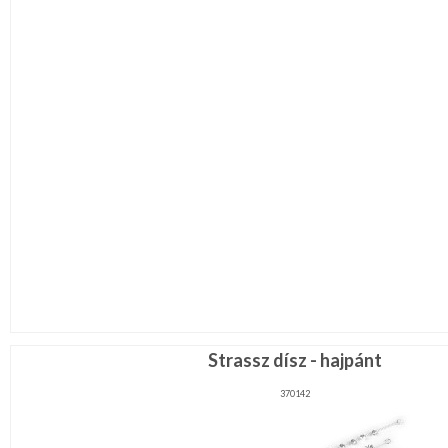
Strassz dísz - hajpánt
370142