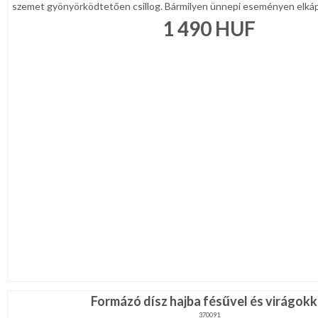
szemet gyönyörködtetően csillog. Bármilyen ünnepi eseményen elkápr
1 490
HUF
Formázó dísz hajba fésűvel és virágokk
370091