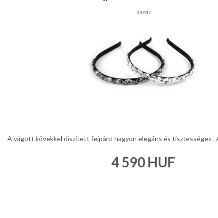
370147
A vágott kövekkel díszített fejpánt nagyon elegáns és tisztességes . A
4 590
HUF