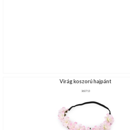
Virág koszorú hajpánt
360713