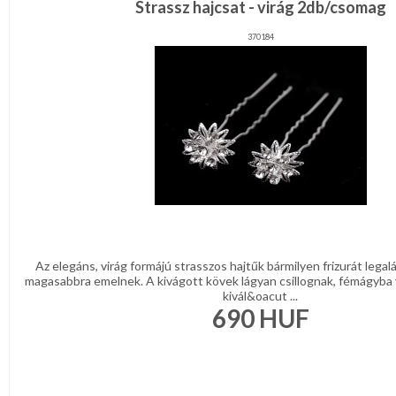
Strassz hajcsat - virág 2db/csomag
370184
Az elegáns, virág formájú strasszos hajtűk bármilyen frizurát legalá
magasabbra emelnek. A kivágott kövek lágyan csillognak, fémágyba v
kivál&oacut ...
690
HUF