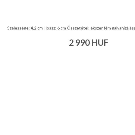
Szélessége: 4,2 cm Hossz: 6 cm Összetétel: ékszer fém galvanizálásal
2 990
HUF