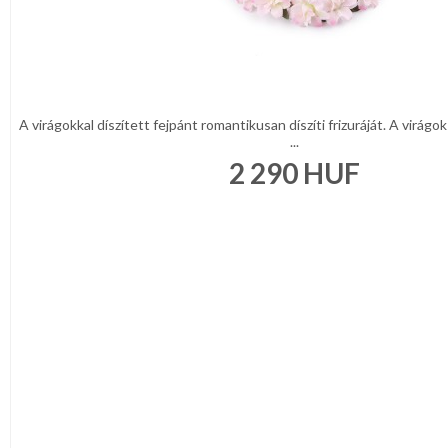
A virágokkal díszített fejpánt romantikusan díszíti frizuráját. A virág
...
2 290
HUF