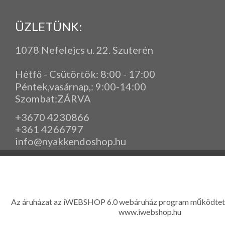
ÜZLETÜNK:
1078 Nefelejcs u. 22. Szuterén
Hétfő - Csütörtök: 8:00 - 17:00
Péntek,vasárnap,
: 9
:00-14:00
Szombat:ZÁRVA
+3670 4230866
+361 4266797
info@nyakkendoshop.hu
www.eleganciashop.hu - Az eleganciashop webáruház - igényes n
gyerek ruházati kiegészítők széles választékban, egyedi ny
készítése, hímzése, méretes öltönyök készítése nagyté
Az áruházat az iWEBSHOP 6.0 webáruház program működtet
www.iwebshop.hu