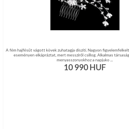
A fém hajfésűt vágott kövek zuhatagja díszíti. Nagyon figyelemfelkel
eseményen elkápráztat, mert messziről csillog. Alkalmas társaság
menyasszonyokhoz a napjuko ...
10 990
HUF