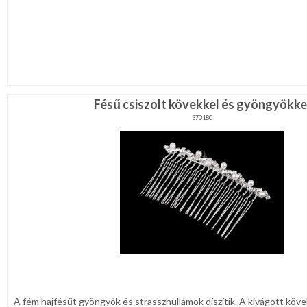
Fésű csiszolt kövekkel és gyöngyökke
370180
A fém hajfésűt gyöngyök és strasszhullámok díszítik. A kivágott kö