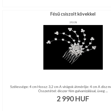
Fésű csiszolt kövekkel
370178
Szélessége: 4 cm Hossz: 3,2 cm A virágok átmérője: 4 cm A dísz m
Összetétel: ékszer fém galvanizálásal, üveg ...
2 990
HUF