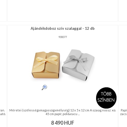
Ajándékdoboz szív szalaggal - 12 db
930077
van.
Méretei (szélességxmagasságxmélység) 12 x 5 x 12 cm A szalag hossz: kb.
Papí
ató.
45 cm papír, poli&eacu ...
zacs
8 490
HUF