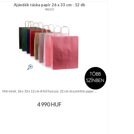
Ajándék táska papir 26 x 33 cm - 12 db
900215
Méretek: 26 x 33 x 12 cm A fül hossza: 22 cm összetétel papír ...
4 990
HUF