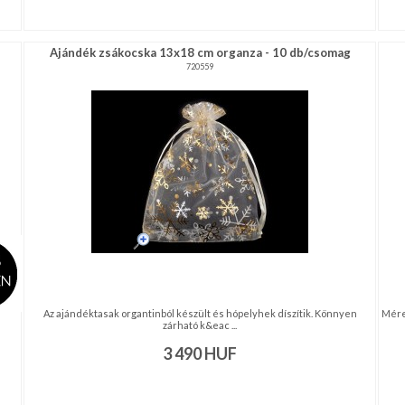
Ajándék zsákocska 13x18 cm organza - 10 db/csomag
720559
Az ajándéktasak organtinból készült és hópelyhek díszítik. Könnyen
Mére
zárható k&eac ...
3 490
HUF