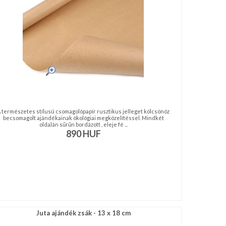
 természetes stílusú csomagolópapír rusztikus jelleget kölcsönöz
becsomagolt ajándékainak ökológiai megközelítéssel. Mindkét
oldalán sűrűn bordázott , eleje fé ...
890
HUF
Juta ajándék zsák - 13 x 18 cm