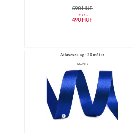
590
HUF
helyett
490
HUF
Atlaszszalag - 20 méter
420375_1