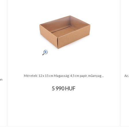
Méretek: 12 x 15 cm Magasság: 4,5 cm papír, műanyag ...
Az 
on
5 990
HUF