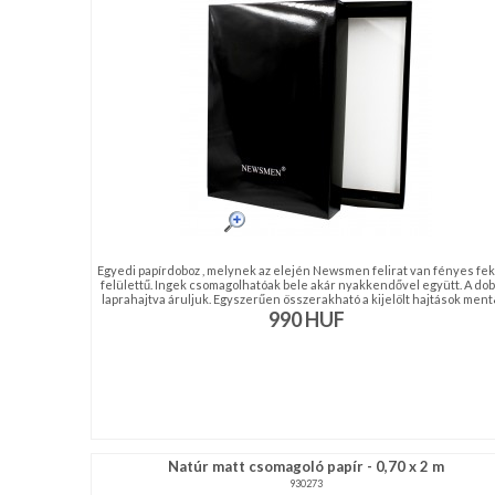
NAGYKERESKEDELEM
MÉRETTÁBLÁZAT
MUNKA-
ÉS
FORMARUHA
DÍSZDOBOZOS
Egyedi papírdoboz , melynek az elején Newsmen felirat van fényes fe
TERMÉKEK
felülettű. Ingek csomagolhatóak bele akár nyakkendővel együtt. A dob
laprahajtva áruljuk. Egyszerűen összerakható a kijelölt hajtások ment& 
990
HUF
MOST
ÉRKEZETT!
BALLAGÁSRA
Egyedi
Natúr matt csomagoló papír - 0,70 x 2 m
930273