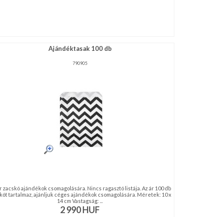
Ajándéktasak 100 db
790905
r zacskó ajándékok csomagolására. Nincs ragasztó listája. Az ár 100 db
kót tartalmaz, ajánljuk céges ajándékok csomagolására. Méretek: 10 x
14 cm Vastagság: ...
2 990
HUF