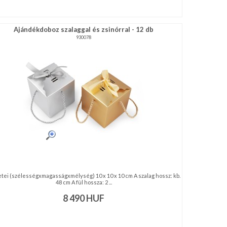
Ajándékdoboz szalaggal és zsinórral - 12 db
930078
tei (szélességxmagasságxmélység) 10 x 10 x 10 cm A szalag hossz: kb.
48 cm A fül hossza: 2 ...
8 490
HUF