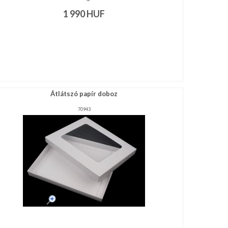
1 990
HUF
Átlátszó papír doboz
70943