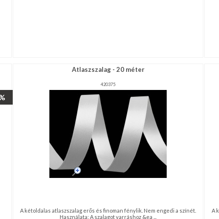
Atlaszszalag - 20 méter
420375
7%
A kétoldalas atlaszszalag erős és finoman fénylik. Nem engedi a színét.
A 
Használata: A szalagot varráshoz &ea ...