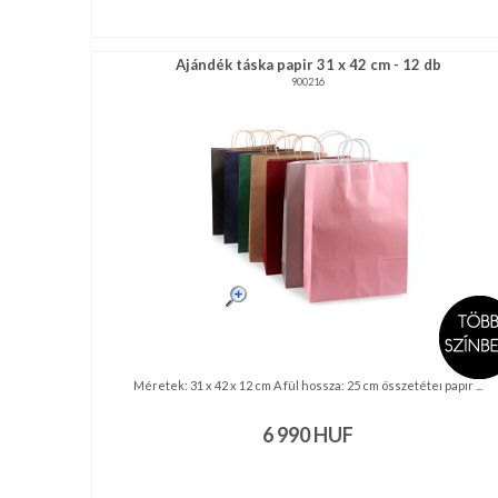
Ajándék táska papir 31 x 42 cm - 12 db
900216
Méretek: 31 x 42 x 12 cm A fül hossza: 25 cm összetétel papír ...
6 990
HUF