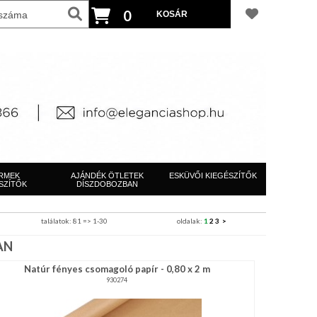
0
RMEK
AJÁNDÉK ÖTLETEK
ESKÜVŐI KIEGÉSZÍTŐK
SZÍTŐK
DÍSZDOBOZBAN
találatok: 81 => 1-30
oldalak:
1
2
3
>
AN
Natúr fényes csomagoló papír - 0,80 x 2 m
930274