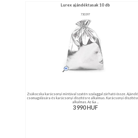
Lurex ajándéktasak 10 db
730397
Zsákocska karácsonyi mintával szatén szalaggal zárható össze. Ajánd
csomagolására és karácsonyi díszítésre alkalmas. Karácsonyi díszítésr
alkalmas. Az &a ...
3 990
HUF