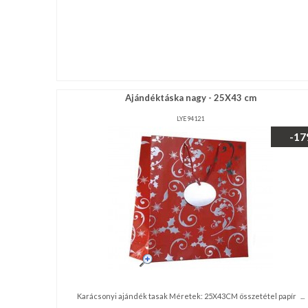
Ajándéktáska nagy - 25X43 cm
LYE94121
-1
Karácsonyi ajándék tasak Méretek: 25X43CM összetétel papír ...