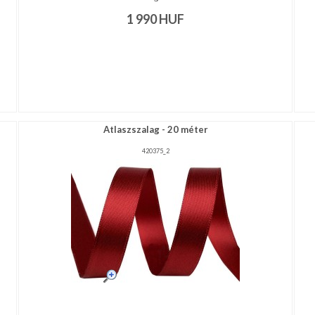
1 990
HUF
Atlaszszalag - 20 méter
420375_2