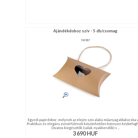
Ajándékdoboz szív - 5 db/csomag
740987
Egyedi papírdoboz , melynek az elején szív alakú műanyag ablakocska 
Praktikus és elegáns zsinórfülének köszönhetően könnyen kézbefogh
Divatos kiegészítők (sálak, nyakkendők) v ...
3 690
HUF