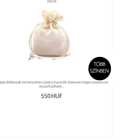
230119
ajándéktasak természetes jutára hasonlít. Könnyen kapcsolódik két
összehúzható ...
550
HUF