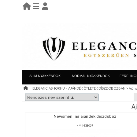
BELÉPÉS
belépés
KEZDŐLAP
regisztráció
információ
LEÁRAZÁS
SLIM NYAKKENDŐK
NORMÁL NYAKKENDŐK
FÉRFI ING
TÁJÉKOZTATÓ
>
>
ELEGANCIASHOP.HU
AJÁNDÉK ÖTLETEK DÍSZDOBOZBAN
Aján
(ÁSZF)
A
VISZONTELADÓI
Newsmen ing ajándék díszdoboz
IGÉNY
NMIMG8059
REGISZTRÁCIÓ