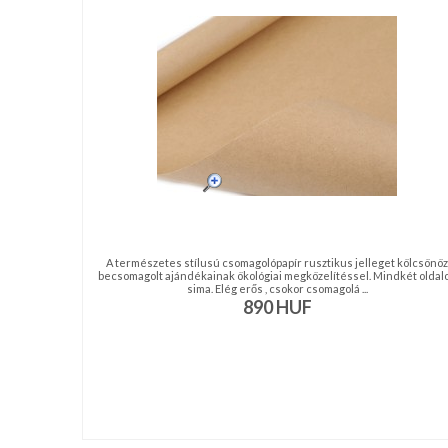
nyakkendő,
ing
készítés,
hímzés
Nyakkendő
viselési
tudnivalók
A természetes stílusú csomagolópapír rusztikus jelleget kölcsönöz
becsomagolt ajándékainak ökológiai megközelítéssel. Mindkét oldal
sima. Elég erős , csokor csomagolá ...
890
HUF