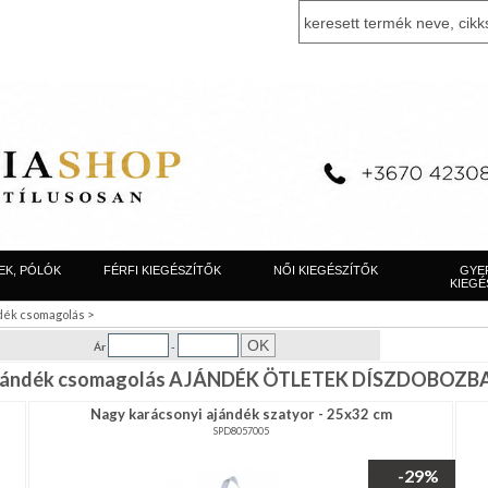
EK, PÓLÓK
FÉRFI KIEGÉSZÍTŐK
NŐI KIEGÉSZÍTŐK
GYE
KIEGÉ
>
dék csomagolás
Ár
-
jándék csomagolás AJÁNDÉK ÖTLETEK DÍSZDOBOZB
Nagy karácsonyi ajándék szatyor - 25x32 cm
SPD8057005
-29%