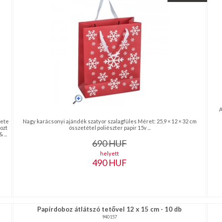
A
kete
Nagy karácsonyi ajándék szatyor szalagfüles Méret: 25,9 × 12 × 32 cm
ozt
összetétel poliészter papir 15v ...
...
690
HUF
helyett
490
HUF
Papírdoboz átlátszó tetővel 12 x 15 cm - 10 db
940157