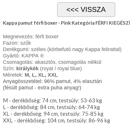
Lila
Piros
/
Bordó
Zöld
Kappa pamut férfi boxer - Pink Kategória FÉRFI KIEGÉS
/
Keki
Megnevezés: férfi boxer
Arany
/
Fazon: szűk
Ezüst
Derékgumi: széles (körbefutó nagy Kappa felirattal)
Extra
Gyártó:
KAPPA ®
méretek
Csomagolás: akasztós, csomagolás nélkül
Karácsonyi
Szín:
királykék
(royal / royal blue)
csomagolás
Méretek:
M, L, XL, XXL
NYARALÁSHOZ
Anyagösszetétel: 96% pamut, 4% elasztán
(fésült pamut - extra puha anyag!)
Unisex
termék
M - derékbőség: 74 cm, testsúly: 53-63 kg
L - derékbőség: 84 cm, testsúly: 64-74 kg
XL - derékbőség: 94 cm, testsúly: 75-85 kg
XXL - derékbőség: 104 cm, testsúly: 86-96 kg