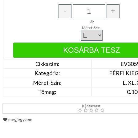
DÍSZDOBOZBAN
ESKÜVŐI
-
+
KIEGÉSZÍTŐK
db
GYÁSZ
Méret-Szín:
TERMÉKEK
MUNKA-,FORMARUHA
Sárga
/
Cikkszám:
EV305
Narancs
Barna
Kategória:
FÉRFI KIE
/
Bézs
Méret-Szín:
L, XL,
Fehér
/
Tömeg:
0.10
Ecru
Fekete
/
(
0
) szavazat
Grafit
Kék
megjegyzem
/
Türkíz
Rózsaszín
/