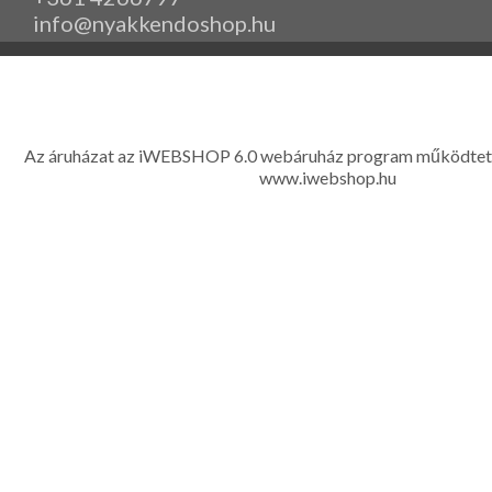
info@nyakkendoshop.hu
www.eleganciashop.hu - Az eleganciashop webáruház - igényes n
gyerek ruházati kiegészítők széles választékban, egyedi ny
készítése, hímzése, méretes öltönyök készítése nagyté
Az áruházat az iWEBSHOP 6.0 webáruház program működtet
www.iwebshop.hu